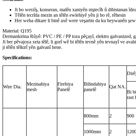
Ji bo werzîş, konseran, malên xaniyên niştecîh û dibistanan îdea
Têlên tecrîda mezin an têlên ewlehiyê yên ji bo rê, rêhesin
Her weha dikare li binê axê were veşartin da ku heywanên şewi
Material: Q195
Dermankirina Rûyê: PVC / PE / PP toza pêçayî, elektro galvanized, g
Ji ber pêvajoya xeta têlê, li gorî wê bi têlên tevnê yên tevnayî ve av
ji têlên têlkirî yên galvanî hene.
Specifications:
Dirê
Mezinahiya
Firehiya
Bilindahiya
Wire Dia.
Qat NA.
mesh
Panelê
panelê
Bi b
rast 
800mm
2
900
1000mm
2
120