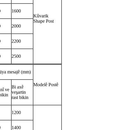
0
1600
Kûvarik
Shape Post
0
2000
0
2200
0
2500
jiya mesajê (mm)
Modelê Postê
Bi axê
inî ve
veşartin
bikin
rast bikin
1200
0
1400