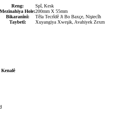
Reng:
Spî, Kesk
Mezinahiya Hole:
200mm X 55mm
Bikaranînî:
Têla Tecrîdê Ji Bo Baxçe, Niştecîh
Taybetî:
Xuyangiya Xweşik, Avahiyek Zexm
 Kenalê
d