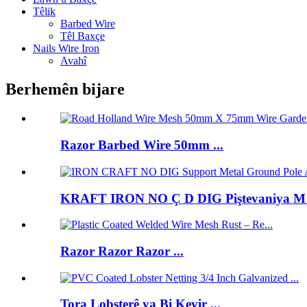
Têlik
Barbed Wire
Têl Baxçe
Nails Wire Iron
Avahî
Berhemên bijare
Razor Barbed Wire 50mm ...
KRAFT IRON NO Ç D DIG Piştevaniya M .
Razor Razor Razor ...
Tora Lobsterê ya Bi Kevir ...