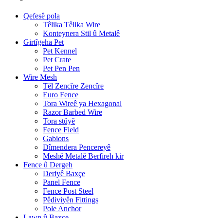
Qefesê pola
Têlika Têlika Wire
Konteynera Stil û Metalê
Girtîgeha Pet
Pet Kennel
Pet Crate
Pet Pen Pen
Wire Mesh
Têl Zencîre Zencîre
Euro Fence
Tora Wireê ya Hexagonal
Razor Barbed Wire
Tora stûyê
Fence Field
Gabions
Dîmendera Pencereyê
Meshê Metalê Berfireh kir
Fence û Dergeh
Deriyê Baxçe
Panel Fence
Fence Post Steel
Pêdiviyên Fittings
Pole Anchor
Lawn û Baxçe