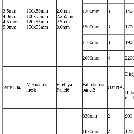
3.5mm
100x50mm
2.0mm
1200mm
3
140
4.0mm
100x55mm
2.255mm
4,5 mm
120x55mm
2.5mm
1500mm
3
170
5.0mm
150x55mm
3.0mm
1700mm
3
190
2000mm
4
220
Dirê
Mezinahiya
Firehiya
Bilindahiya
Wire Dia.
Qat NA.
mesh
Panelê
panelê
Bi b
rast 
830mm
2
900
1030mm
2
120