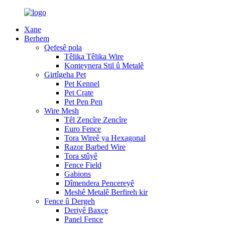
Xane
Berhem
Qefesê pola
Têlika Têlika Wire
Konteynera Stil û Metalê
Girtîgeha Pet
Pet Kennel
Pet Crate
Pet Pen Pen
Wire Mesh
Têl Zencîre Zencîre
Euro Fence
Tora Wireê ya Hexagonal
Razor Barbed Wire
Tora stûyê
Fence Field
Gabions
Dîmendera Pencereyê
Meshê Metalê Berfireh kir
Fence û Dergeh
Deriyê Baxçe
Panel Fence