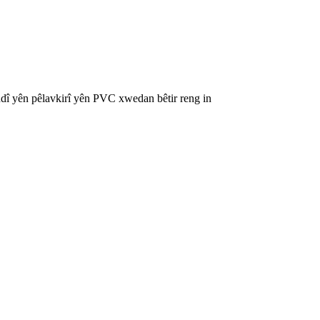
zandî yên pêlavkirî yên PVC xwedan bêtir reng in