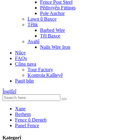
Fence Post Steel
Pêdiviyên Fittings
Pole Anchor
Lawn û Baxçe
Têlik
Barbed Wire
Têl Baxçe
Avahî
Nails Wire Iron
Nûçe
FAQs
Çûna nava
Tour Factory
Kontrola Kalîteyê
Paqij bûn
Îngilîzî
Xane
Berhem
Fence û Dergeh
Panel Fence
Kategorî