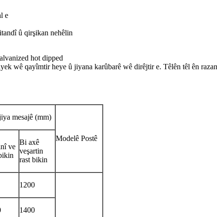
l e
tandî û qirşikan nehêlin
alvanized hot dipped
ahiyek wê qayîmtir heye û jiyana karûbarê wê dirêjtir e. Têlên têl ên ra
jiya mesajê (mm)
Modelê Postê
Bi axê
inî ve
veşartin
bikin
rast bikin
1200
0
1400