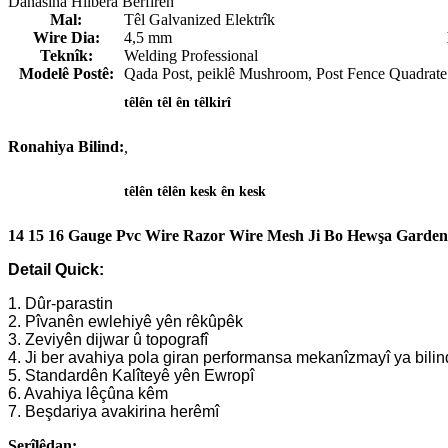
Danasîna Hilbera Berfireh
Mal:
Têl Galvanized Elektrîk
Wire Dia:
4,5 mm
Teknîk:
Welding Professional
Modelê Postê:
Qada Post, peiklê Mushroom, Post Fence Quadrate
têlên têl ên têlkirî
Ronahiya Bilind:
,
têlên têlên kesk ên kesk
14 15 16 Gauge Pvc Wire Razor Wire Mesh Ji Bo Hewşa Garden
Detail Quick:
1. Dûr-parastin
2. Pîvanên ewlehiyê yên rêkûpêk
3. Zeviyên dijwar û topografî
4. Ji ber avahiya pola giran performansa mekanîzmayî ya bilin
5. Standardên Kalîteyê yên Ewropî
6. Avahiya lêçûna kêm
7. Beşdariya avakirina herêmî
Serîlêdan: