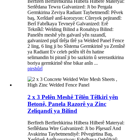
Berfireh Berfirehkirina Hilbera Hilberê Materyal:
Serlêdana Tewra Galvanized: Ji bo Pergala
Germkirina Zeviya Radiant Taybetmendî: Pêvek
baş, Xerîdarê antî-korozyon: Cûreyek pejirandî:
Berî Fabrîkaya Tevneyê Galvanized: Erê
Teknîkî: Welding Bilind a Ronahiya Bilind:
Panelên meshê yên galvanî yên razandî,
galvanized piştî tîrêja tîrê ya Welded Panel Fence
2 ling, 6 ling ji bo Sîstema Germkirinê ya Zemînê
ya Radiant Ev celeb pelên têl ên hatine
selimandin bi piranî ji bo sazkirin û sererastkirina
boriya germkirinê têne bikar anîn ...
pirs
hûrî
2 x 3 Pelên Meshê Têlên Têlkirî yên
Betonê, Panela Razorê ya Zinc
Zeliqandî ya Bilind
Berfireh Berfirehkirina Hilbera Hilberê Materyal:
Serîlêdana Wire Galvanized: Ji bo Pîşesazî And
Avakirina Taybetmendiyê: Pêvegirtina Baş,
Xerîdarê Antîkoroziyon: Fabrîkeya Qebûlkirî: