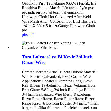
Qebûlkirî: Piştî Tevnekirinê (GAW) Fabrîk: Erê
Ronahiya Bilind: Mavrê têlên razandî yên pvc
pêçandî, piştî ku têl têlên galvanîzekirin
Hardware Cloth Hot Galvanized After Weld
Wire Mesh Anti - Corrosion For Bird This TYL
1/4 in. X 3ft. x 5 ft. 19-Gauge Hardware Cloth
pro ...
pirs
hûrî
Tora Lobsterê ya Bi Kevir 3/4 Inch
Razor Wire
Berfireh Berfirehkirina Hilbera Hilberê Material:
Wire Electro Galvanized, PVC Coated Wire
Application: Lobster Bikaranîna Reng: Kesk,
Reş, Blueîn Taybetmendî: Hêza, Vekirina Hola
Erka Giran: 5/8 Inç, 3/4 Inch Ronahiya Bilind:
3/4 Inch Galvanized Wire Mesh, Razorbûna
Razor Razor Razor, Razor Razor Razor Razor
Razor Razor Ji Bo Tora Lobster 3/4 înç 3/4 însan
bargiranê têlika têl a razandî celebek tevnek xurt