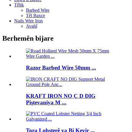
Têlik
Barbed Wire
Têl Baxçe
Nails Wire Iron
Avahî
Berhemên bijare
Razor Barbed Wire 50mm ...
KRAFT IRON NO Ç D DIG
Piştevaniya M ...
Tora Lobsterê ya Bi Kevir ...