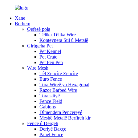
Xane
Berhem
Qefesê pola
Têlika Têlika Wire
Konteynera Stil û Metalê
Girtîgeha Pet
Pet Kennel
Pet Crate
Pet Pen Pen
Wire Mesh
Têl Zencîre Zencîre
Euro Fence
Tora Wireê ya Hexagonal
Razor Barbed Wire
Tora stûyê
Fence Field
Gabions
Dîmendera Pencereyê
Meshê Metalê Berfireh kir
Fence û Dergeh
Deriyê Baxçe
Panel Fence