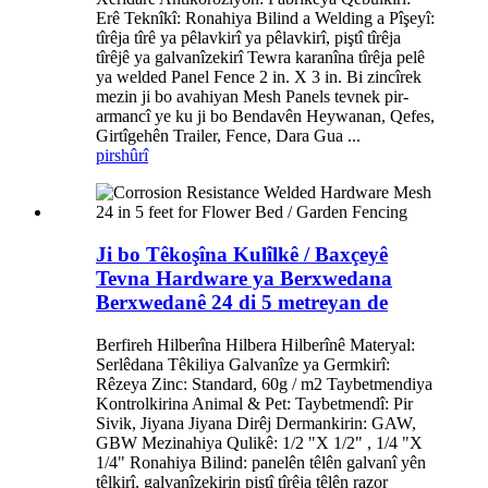
Erê Teknîkî: Ronahiya Bilind a Welding a Pîşeyî:
tîrêja tîrê ya pêlavkirî ya pêlavkirî, piştî tîrêja
tîrêjê ya galvanîzekirî Tewra karanîna tîrêja pelê
ya welded Panel Fence 2 in. X 3 in. Bi zincîrek
mezin ji bo avahiyan Mesh Panels tevnek pir-
armancî ye ku ji bo Bendavên Heywanan, Qefes,
Girtîgehên Trailer, Fence, Dara Gua ...
pirs
hûrî
Ji bo Têkoşîna Kulîlkê / Baxçeyê
Tevna Hardware ya Berxwedana
Berxwedanê 24 di 5 metreyan de
Berfireh Hilberîna Hilbera Hilberînê Materyal:
Serlêdana Têkiliya Galvanîze ya Germkirî:
Rêzeya Zinc: Standard, 60g / m2 Taybetmendiya
Kontrolkirina Animal & Pet: Taybetmendî: Pir
Sivik, Jiyana Jiyana Dirêj Dermankirin: GAW,
GBW Mezinahiya Qulikê: 1/2 "X 1/2" , 1/4 "X
1/4" Ronahiya Bilind: panelên têlên galvanî yên
têlkirî, galvanîzekirin piştî tîrêja têlên razor