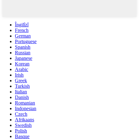
Îngilîzî
French
German
Portuguese
Spanish
Russian
Japanese
Korean
Arabic
Irish
Greek
Turkish
Italian
Danish
Romanian
Indonesian
Czech
Afrikaans
Swedish
Polish
Basque