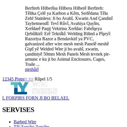
Berfireh Hilberîna Hilbera Hilberê Berfireh:
Têlika Çelê ya Karbon a Kêm, Serlêdana Têla
Zehf Stainless: Ji bo Avahî, Xwarin And Çandinî
Taybetmendî: Tevî Rûvî, Avahiya Qayîm, ​​
Xerîdarê Paqij Vekirina Xerîdar: Fabrîqeya
Qebûlkirî: Erê Teknîkî: Welding Bilind a Pîşeyî:
Razoriya Razor a Bendavkirî ya PVC,
galvanized after wire mesh mesh Panelê meshê
Giştî yê Welded Wire ji bo avahî, xwarin,
çandiniyê 50mm Mesh Panels Mesh tevnek pir-
armanc e ku ji bo Animal Enclosures, Cages,
Traile ...
pirs
hûrî
1
2
3
4
5
Piştre>
>>
Rûpel 1/5
L FORPIRS FORN JI BO BELAEL
SERVISES
Barbed Wire
Têl Zencîre Zencîre