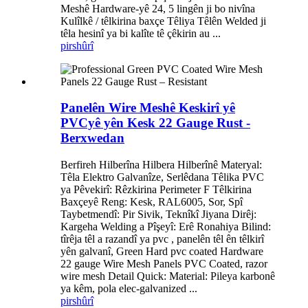
Meshê Hardware-yê 24, 5 lingên ji bo nivîna
Kulîlkê / têlkirina baxçe Têliya Têlên Welded ji
têla hesinî ya bi kalîte tê çêkirin au ...
pirs
hûrî
Panelên Wire Meshê Keskirî yê
PVCyê yên Kesk 22 Gauge Rust -
Berxwedan
Berfireh Hilberîna Hilbera Hilberînê Materyal:
Têla Elektro Galvanîze, Serlêdana Têlika PVC
ya Pêvekirî: Rêzkirina Perimeter F Têlkirina
Baxçeyê Reng: Kesk, RAL6005, Sor, Spî
Taybetmendî: Pir Sivik, Teknîkî Jiyana Dirêj:
Kargeha Welding a Pîşeyî: Erê Ronahiya Bilind:
tîrêja têl a razandî ya pvc , panelên têl ên têlkirî
yên galvanî, Green Hard pvc coated Hardware
22 gauge Wire Mesh Panels PVC Coated, razor
wire mesh Detail Quick: Material: Pileya karbonê
ya kêm, pola elec-galvanized ...
pirs
hûrî