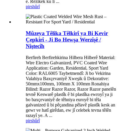
e. Rêzikek ku li ...
pirs
hûrî
Mûzeya Têlika Têlkirî ya Bi Kevir
Çepkirî - Ji Bo Hewşa Werzîşê /
Niştecîh
Berfireh Berfirehkirina Hilbera Hilberê Material:
Wire Electro Galvanized, PVC Coated Wire
Application: Garden, Residential, Sport Yard
Color: RAL6005 Taybetmendî: Ji bo Vekirina
Valahiya Baxçevaniyê Xweşik û Dekorative:
50mmx100mm, 100mm X 100mm Ronahiya
Bilind: Razor Razor Razor, Razor Razor panelên
tevnê Keswarê plastîk ê bi plastîka ewroyî ya ji
bo baxçevaniyê de têhniya euroyê bi têla
galvanized û bi pêçandina pêlavê plastîk kesk an
gewr ve hatî girêdan, ew jî celebek tevna têlên
razayî ye. A ...
pirs
hûrî