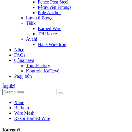
Fence Post Steel
Pêdiviyên Fittings
Pole Anchor
Lawn û Baxçe
Têlik
Barbed Wire
Têl Baxçe
Avahî
Nails Wire Iron
Nûçe
FAQs
Çûna nava
Tour Factory
Kontrola Kalîteyê
Paqij bûn
Îngilîzî
Xane
Berhem
Wire Mesh
Razor Barbed Wire
Kategorî