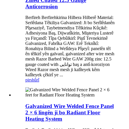
Zined Coated 12.5 Gauge
Anticorrosion
Berfireh Berfirehkirina Hilbera Hilberê Material:
Serlêdana Têkiliya Galvanized: Ji bo Serîlêdanên
Pîşesaziyê, Taybetmendiya Têlkirina Kûçikê:
Adhesiyona Baş, Dijwatîkirin, Mişteriya Lusterê
ya Firçandî: Tîpa Qebûlkirî: Piştî Tevnekirinê
Galvanized, Fabrîka GAW: Erê Teknîkî:
Ronahiya Bilind a Welîdeya Pîşeyî: panelên têl
ên têlkirî yên galvanî, galvanized after wire mesh
mesh Razor Barbed Wire GAW 200g zinc 12.5
gauge coated with توانایی baş a antî-koroziyon
Wired Razor mesh mesh ji kalîteyek kêm
kalîteyek çêkirî ye ...
pirs
hûrî
Galvanized Wire Welded Fence Panel
2 × 6 lingên ji bo Radiant Floor
Heating System