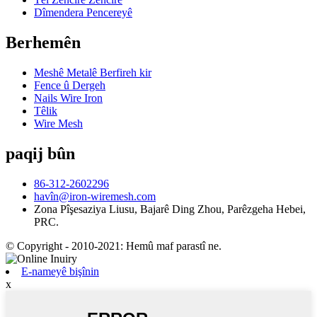
Dîmendera Pencereyê
Berhemên
Meshê Metalê Berfireh kir
Fence û Dergeh
Nails Wire Iron
Têlik
Wire Mesh
paqij bûn
86-312-2602296
havîn@iron-wiremesh.com
Zona Pîşesaziya Liusu, Bajarê Ding Zhou, Parêzgeha Hebei,
PRC.
© Copyright - 2010-2021: Hemû maf parastî ne.
E-nameyê bişînin
x