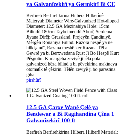
ya Galvanîzekirî ya Germkirî Bi CE
Berfireh Berfirehkirina Hilbera Hilberînê
Materyal: Diameter Wire-Galvanized Hot-dipped
Diameter: 12.5 GA Mezinahiya Hole: 15cm
Bilindî: 180cm Taybetmendî: Aborî, Serdema
Jiyana Dirêj: Grassland, Projeyên Çandiniyê,
Mêrgên Ronahiya Bilind: Razora hespê ya ne
hilkişandî, Razana meshê ker Razana Têl a
Gewrê ya bi Berxwedana Rust Ji Bo Hespê Kurt
Pêşgotin: Kurtargeha zeviyê ji têla pola
galvanized hêza bilind a bi pêvekirina makîneya
otomatîk tê çêkirin. Têlên zeviyê ji bo parastina
gîha ...
pirs
hûrî
12.5 GA Çarxe Wanê Çelê ya
Bendewar a Bi Ragihandina Çîna 1
Galvanîzekirî 100 ft
Berfireh Berfirehkirina Hilbera Hilberê Material: