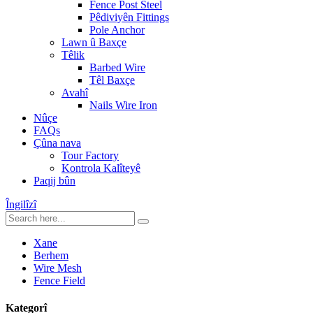
Fence Post Steel
Pêdiviyên Fittings
Pole Anchor
Lawn û Baxçe
Têlik
Barbed Wire
Têl Baxçe
Avahî
Nails Wire Iron
Nûçe
FAQs
Çûna nava
Tour Factory
Kontrola Kalîteyê
Paqij bûn
Îngilîzî
Xane
Berhem
Wire Mesh
Fence Field
Kategorî