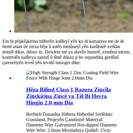
Em bi pêşkêşkirina hilberên kalîteyî yên ku di karsaziya me de di
hemî astan de nirxa hêja û astên nimûneyî yên karûbarê xerîdar
temsîl dikin, dilsoz in. Dewleta me ya alavên hunerê, ezmûna mezin,
kontrolên kalîteya zanistî û tîmê dilsoz ji bo sepandina gerdûnî
çareseriyên tevnî yên tevahî misoger dike.
Hêza Bilind Class 1 Razora Zincîla
Zinckirina Zincê ya Têl Bi Hevra
Hingîn 2.0 mm Dia
Berfireh Danasîna Hilbera Hilberînê Serlêdan:
Grassland, Projeyên Çandiniyê Materyal:
Diameter Wire Galvanized Hot-dipped Diameter
Wire Wire: 2.0mm Mezinahiya Qulikê: 15cm