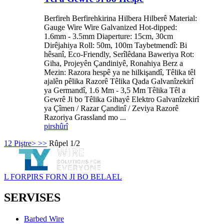
Berfireh Berfirehkirina Hilbera Hilberê Material:
Gauge Wire Wire Galvanized Hot-dipped:
1.6mm - 3.5mm Diaperture: 15cm, 30cm
Dirêjahiya Roll: 50m, 100m Taybetmendî: Bi
hêsanî, Eco-Friendly, Serîlêdana Baweriya Rot:
Giha, Projeyên Çandiniyê, Ronahiya Berz a
Mezin: Razora hespê ya ne hilkişandî, Têlika têl
ajalên pêlika Razorê Têlika Qada Galvanîzekirî
ya Germandî, 1.6 Mm - 3,5 Mm Têlika Têl a
Gewrê Ji bo Têlika Gihayê Elektro Galvanîzekirî
ya Çîmen / Razar Çandinî / Zeviya Razorê
Razoriya Grassland mo ...
pirs
hûrî
1
2
Piştre>
>>
Rûpel 1/2
L FORPIRS FORN JI BO BELAEL
SERVISES
Barbed Wire