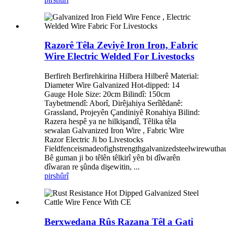
Razorê Têla Zeviyê Iron Iron, Fabric
Wire Electric Welded For Livestocks
Berfireh Berfirehkirina Hilbera Hilberê Material:
Diameter Wire Galvanized Hot-dipped: 14
Gauge Hole Size: 20cm Bilindî: 150cm
Taybetmendî: Aborî, Dirêjahiya Serîlêdanê:
Grassland, Projeyên Çandiniyê Ronahiya Bilind:
Razera hespê ya ne hilkişandî, Têlika têla
sewalan Galvanized Iron Wire , Fabric Wire
Razor Electric Ji bo Livestocks
Fieldfenceismadeofighstrengthgalvanizedsteelwirewutha
Bê guman ji bo têlên têlkirî yên bi dîwarên
dîwaran re şûnda dişewitin, ...
pirs
hûrî
Berxwedana Rûs Razana Têl a Gati