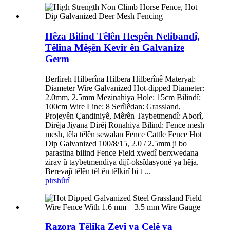
Hêza Bilind Têlên Hespên Nelibandî,
Têlîna Mêşên Kevir ên Galvanîze
Germ
Berfireh Hilberîna Hilbera Hilberînê Materyal:
Diameter Wire Galvanized Hot-dipped Diameter:
2.0mm, 2.5mm Mezinahiya Hole: 15cm Bilindî:
100cm Wire Line: 8 Serîlêdan: Grassland,
Projeyên Çandiniyê, Mêrên Taybetmendî: Aborî,
Dirêja Jiyana Dirêj Ronahiya Bilind: Fence mesh
mesh, têla têlên sewalan Fence Cattle Fence Hot
Dip Galvanized 100/8/15, 2.0 / 2.5mm ji bo
parastina bilind Fence Field xwedî berxwedana
zirav û taybetmendiya dijî-oksîdasyonê ya hêja.
Berevajî têlên têl ên têlkirî bi t ...
pirs
hûrî
Razora Têlika Zevî ya Çelê ya