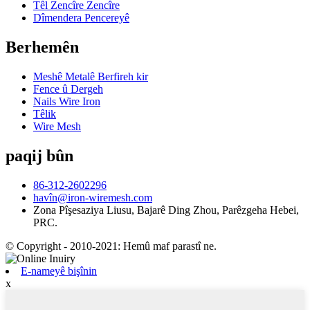
Têl Zencîre Zencîre
Dîmendera Pencereyê
Berhemên
Meshê Metalê Berfireh kir
Fence û Dergeh
Nails Wire Iron
Têlik
Wire Mesh
paqij bûn
86-312-2602296
havîn@iron-wiremesh.com
Zona Pîşesaziya Liusu, Bajarê Ding Zhou, Parêzgeha Hebei,
PRC.
© Copyright - 2010-2021: Hemû maf parastî ne.
E-nameyê bişînin
x