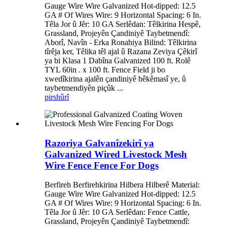
Gauge Wire Wire Galvanized Hot-dipped: 12.5
GA # Of Wires Wire: 9 Horizontal Spacing: 6 In.
Têla Jor û Jêr: 10 GA Serlêdan: Têlkirina Hespê,
Grassland, Projeyên Çandiniyê Taybetmendî:
Aborî, Navîn - Erka Ronahiya Bilind: Têlkirina
tîrêja ker, Têlika têl ajal û Razana Zeviya Çêkirî
ya bi Klasa 1 Dabîna Galvanized 100 ft. Rolê
TYL 60in . x 100 ft. Fence Field ji bo
xwedîkirina ajalên çandiniyê bêkêmasî ye, û
taybetmendiyên piçûk ...
pirs
hûrî
Razoriya Galvanîzekirî ya
Galvanized Wired Livestock Mesh
Wire Fence Fence For Dogs
Berfireh Berfirehkirina Hilbera Hilberê Material:
Gauge Wire Wire Galvanized Hot-dipped: 12.5
GA # Of Wires Wire: 9 Horizontal Spacing: 6 In.
Têla Jor û Jêr: 10 GA Serlêdan: Fence Cattle,
Grassland, Projeyên Çandiniyê Taybetmendî: