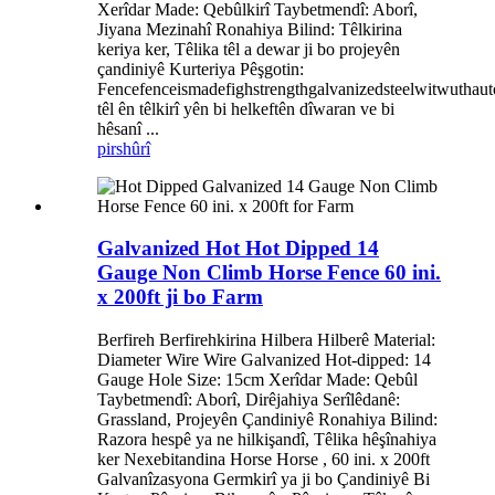
Xerîdar Made: Qebûlkirî Taybetmendî: Aborî,
Jiyana Mezinahî Ronahiya Bilind: Têlkirina
keriya ker, Têlika têl a dewar ji bo projeyên
çandiniyê Kurteriya Pêşgotin:
Fencefenceismadefighstrengthgalvanizedsteelwitwuthau
têl ên têlkirî yên bi helkeftên dîwaran ve bi
hêsanî ...
pirs
hûrî
Galvanized Hot Hot Dipped 14
Gauge Non Climb Horse Fence 60 ini.
x 200ft ji bo Farm
Berfireh Berfirehkirina Hilbera Hilberê Material:
Diameter Wire Wire Galvanized Hot-dipped: 14
Gauge Hole Size: 15cm Xerîdar Made: Qebûl
Taybetmendî: Aborî, Dirêjahiya Serîlêdanê:
Grassland, Projeyên Çandiniyê Ronahiya Bilind:
Razora hespê ya ne hilkişandî, Têlika hêşînahiya
ker Nexebitandina Horse Horse , 60 ini. x 200ft
Galvanîzasyona Germkirî ya ji bo Çandiniyê Bi