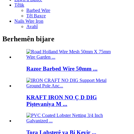
Têlik
Barbed Wire
Têl Baxçe
Nails Wire Iron
Avahî
Berhemên bijare
Razor Barbed Wire 50mm ...
KRAFT IRON NO Ç D DIG
Piştevaniya M ...
Tora Lobsterê ya Bi Kevir ...