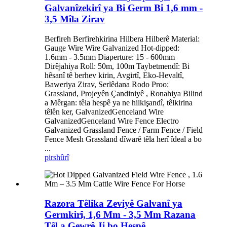
Galvanîzekirî ya Bi Germ Bi 1,6 mm -
3,5 Mîla Zirav
Berfireh Berfirehkirina Hilbera Hilberê Material:
Gauge Wire Wire Galvanized Hot-dipped:
1.6mm - 3.5mm Diaperture: 15 - 600mm
Dirêjahiya Roll: 50m, 100m Taybetmendî: Bi
hêsanî tê berhev kirin, Avgirtî, Eko-Hevaltî,
Baweriya Zirav, Serlêdana Rodo Proo: ​​
Grassland, Projeyên Çandiniyê , Ronahiya Bilind
a Mêrgan: têla hespê ya ne hilkişandî, têlkirina
têlên ker, GalvanizedGenceland Wire
GalvanizedGenceland Wire Fence Electro
Galvanized Grassland Fence / Farm Fence / Field
Fence Mesh Grassland dîwarê têla herî îdeal a bo
...
pirs
hûrî
Razora Têlika Zeviyê Galvanî ya
Germkirî, 1,6 Mm - 3,5 Mm Razana
Têl a Gewrê Ji bo Hespê