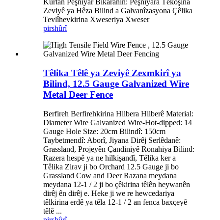
Kurtan Pêşniyar Bikaranîn: Pêşniyara Têkoşîna
Zeviyê ya Hêza Bilind a Galvanîzasyona Çêlika
Tevlîhevkirina Xweseriya Xweser
pirs
hûrî
Têlika Têlê ya Zeviyê Zexmkirî ya
Bilind, 12.5 Gauge Galvanized Wire
Metal Deer Fence
Berfireh Berfirehkirina Hilbera Hilberê Material:
Diameter Wire Galvanized Wire-Hot-dipped: 14
Gauge Hole Size: 20cm Bilindî: 150cm
Taybetmendî: Aborî, Jiyana Dirêj Serlêdanê:
Grassland, Projeyên Çandiniyê Ronahiya Bilind:
Razera hespê ya ne hilkişandî, Têlika ker a
Têlika Zirav ji bo Orchard 12.5 Gauge ji bo
Grassland Cow and Deer Razana meydana
meydana 12-1 / 2 ji bo çêkirina têlên heywanên
dirêj ên dirêj e. Heke ji we re hewcedariya
têlkirina erdê ya têla 12-1 / 2 an fenca baxçeyê
têlê ...
pirs
hûrî