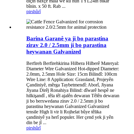
diçin baxçê mala we ku hûn TYL24in bikar
bînin. x 50 ft. Rab ...
pirs
hûrî
Barina Garanê ya ji bo parastina
zirav 2.0 / 2.5mm ji bo parastina
heywanan Galvanized
Berfireh Berfirehkirina Hilbera Hilberê Materyal:
Diameter Wire Galvanized Hot-dipped Diameter:
2.0mm, 2.5mm Hole Size: 15cm Bilindî: 100cm
Wire Line: 8 Application: Grassland, Projeyên
Çandiniyê, mêrga Taybetmendî: Aborî, Jiyana
Jiyana Dirêj Ronahiya Bilind: dîwarê hespê ne
hilkişandî , têla têl ajalên dewaran Têlên dewaran
ji bo berxwedana zirav 2.0 / 2.5mm ji bo
parastina heywanan Galvanized Galvanized
tensile High li vir li Rojhelat bûye têlika
çandiniyê ya herî populer. Her çend yek ji yên
din be jî ...
pirs
hûrî