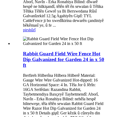
Aborî, Navîn - Erka Ronahiya Bilind: dîwarê
hespê ne hilkişandî, têlên têl ên sewalan û Têlika
Têlika Têlên Gewrê ya Bi Berxwedana Rûsî
Galvanîzekirî 12.5g Agahiyên Giştî: TYL
CattleFence ji bo xwedîkirina dewarên çandiniyê
bêkêmasî ye, û fe ...
pirs
hûrî
Rabbit Guard Field Wire Fence Hot
Dip Galvanized for Garden 24 in x 50
ft
Berfireh Hilberîna Hilbera Hilberê Material:
Gauge Wire Wire Galvanized Hot-dipped: 16
GA Horizontal Space: 4 In. Têla Jor û Jêrîn:
16GA Serlêdan: Razandina Rabbit,
Taybetmendiya Baxçeyê Taybetmendî: Aborî,
Navîn - Erka Ronahiya Bilind: nehêla hespê
hilneweşe, têla têlên sewalan Rabbit Guard Field
Wire Razor Hot Dip Galvanized for Garden 24
in x 50 ft Details giştî: Ger kêzik û cûreyên din