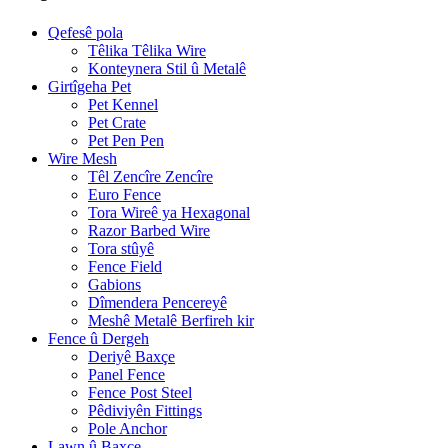
Qefesê pola
Têlika Têlika Wire
Konteynera Stil û Metalê
Girtîgeha Pet
Pet Kennel
Pet Crate
Pet Pen Pen
Wire Mesh
Têl Zencîre Zencîre
Euro Fence
Tora Wireê ya Hexagonal
Razor Barbed Wire
Tora stûyê
Fence Field
Gabions
Dîmendera Pencereyê
Meshê Metalê Berfireh kir
Fence û Dergeh
Deriyê Baxçe
Panel Fence
Fence Post Steel
Pêdiviyên Fittings
Pole Anchor
Lawn û Baxçe