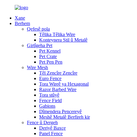
Xane
Berhem
Qefesê pola
Têlika Têlika Wire
Konteynera Stil û Metalê
Girtîgeha Pet
Pet Kennel
Pet Crate
Pet Pen Pen
Wire Mesh
Têl Zencîre Zencîre
Euro Fence
Tora Wireê ya Hexagonal
Razor Barbed Wire
Tora stûyê
Fence Field
Gabions
Dîmendera Pencereyê
Meshê Metalê Berfireh kir
Fence û Dergeh
Deriyê Baxçe
Panel Fence