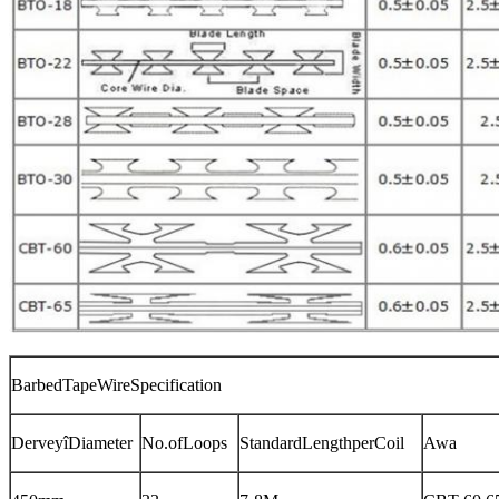
BarbedTapeWireSpecification
DerveyîDiameter
No.ofLoops
StandardLengthperCoil
Awa