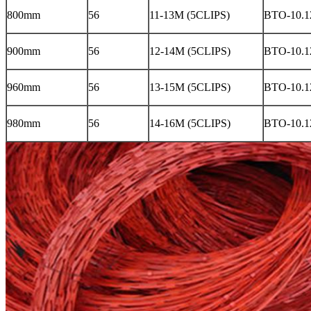
800mm
56
11-13M (5CLIPS)
BTO-10.12
900mm
56
12-14M (5CLIPS)
BTO-10.12
960mm
56
13-15M (5CLIPS)
BTO-10.12
980mm
56
14-16M (5CLIPS)
BTO-10.12