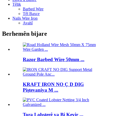
Têlik
Barbed Wire
Têl Baxçe
Nails Wire Iron
Avahî
Berhemên bijare
Razor Barbed Wire 50mm ...
KRAFT IRON NO Ç D DIG
Piştevaniya M ...
Tora Lobsterê ya Bi Kevir ...