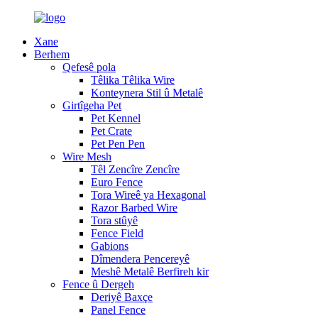
Xane
Berhem
Qefesê pola
Têlika Têlika Wire
Konteynera Stil û Metalê
Girtîgeha Pet
Pet Kennel
Pet Crate
Pet Pen Pen
Wire Mesh
Têl Zencîre Zencîre
Euro Fence
Tora Wireê ya Hexagonal
Razor Barbed Wire
Tora stûyê
Fence Field
Gabions
Dîmendera Pencereyê
Meshê Metalê Berfireh kir
Fence û Dergeh
Deriyê Baxçe
Panel Fence