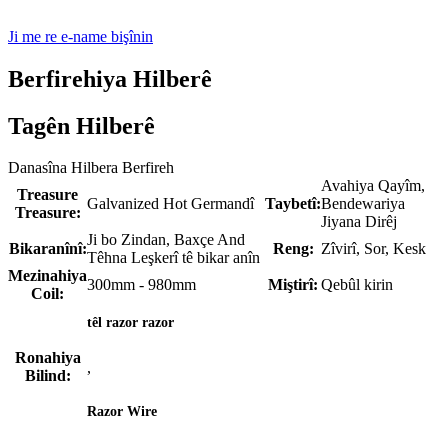
Ji me re e-name bişînin
Berfirehiya Hilberê
Tagên Hilberê
Danasîna Hilbera Berfireh
Avahiya Qayîm, ​​
Treasure
Galvanized Hot Germandî
Taybetî:
Bendewariya
Treasure:
Jiyana Dirêj
Ji bo Zindan, Baxçe And
Bikaranînî:
Reng:
Zîvirî, Sor, Kesk
Têhna Leşkerî tê bikar anîn
Mezinahiya
300mm - 980mm
Miştirî:
Qebûl kirin
Coil:
têl razor razor
Ronahiya
,
Bilind:
Razor Wire