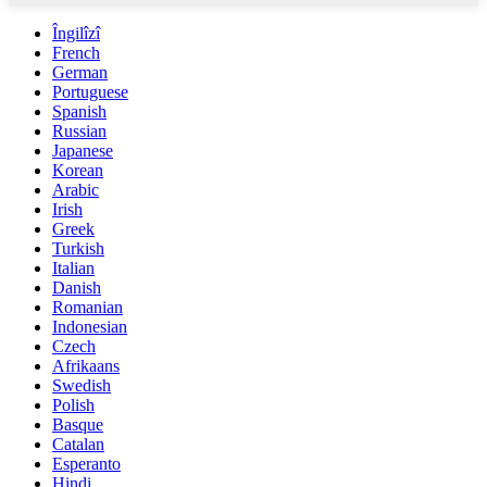
Îngilîzî
French
German
Portuguese
Spanish
Russian
Japanese
Korean
Arabic
Irish
Greek
Turkish
Italian
Danish
Romanian
Indonesian
Czech
Afrikaans
Swedish
Polish
Basque
Catalan
Esperanto
Hindi