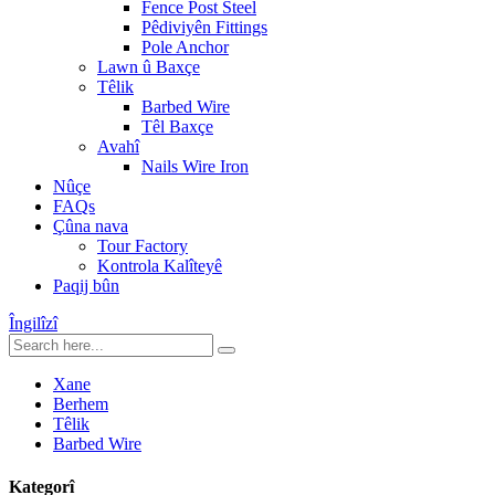
Fence Post Steel
Pêdiviyên Fittings
Pole Anchor
Lawn û Baxçe
Têlik
Barbed Wire
Têl Baxçe
Avahî
Nails Wire Iron
Nûçe
FAQs
Çûna nava
Tour Factory
Kontrola Kalîteyê
Paqij bûn
Îngilîzî
Xane
Berhem
Têlik
Barbed Wire
Kategorî