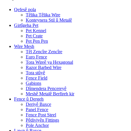
Qefesê pola
Têlika Têlika Wire
Konteynera Stil û Metalê
Girtîgeha Pet
Pet Kennel
Pet Crate
Pet Pen Pen
Wire Mesh
Têl Zencîre Zencîre
Euro Fence
Tora Wireê ya Hexagonal
Razor Barbed Wire
Tora stûyê
Fence Field
Gabions
Dîmendera Pencereyê
Meshê Metalê Berfireh kir
Fence û Dergeh
Deriyê Baxçe
Panel Fence
Fence Post Steel
Pêdiviyên Fittings
Pole Anchor
Lawn û Baxçe