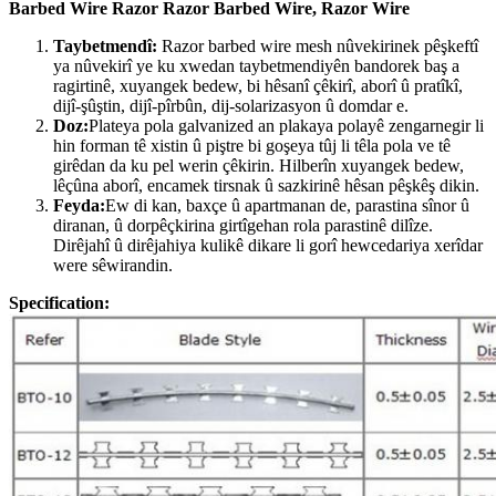
Barbed Wire Razor Razor Barbed Wire, Razor Wire
Taybetmendî:
Razor barbed wire mesh nûvekirinek pêşkeftî
ya nûvekirî ye ku xwedan taybetmendiyên bandorek baş a
ragirtinê, xuyangek bedew, bi hêsanî çêkirî, aborî û pratîkî,
dijî-şûştin, dijî-pîrbûn, dij-solarizasyon û domdar e.
Doz:
Plateya pola galvanized an plakaya polayê zengarnegir li
hin forman tê xistin û piştre bi goşeya tûj li têla pola ve tê
girêdan da ku pel werin çêkirin. Hilberîn xuyangek bedew,
lêçûna aborî, encamek tirsnak û sazkirinê hêsan pêşkêş dikin.
Feyda:
Ew di kan, baxçe û apartmanan de, parastina sînor û
diranan, û dorpêçkirina girtîgehan rola parastinê dilîze.
Dirêjahî û dirêjahiya kulikê dikare li gorî hewcedariya xerîdar
were sêwirandin.
Specification: