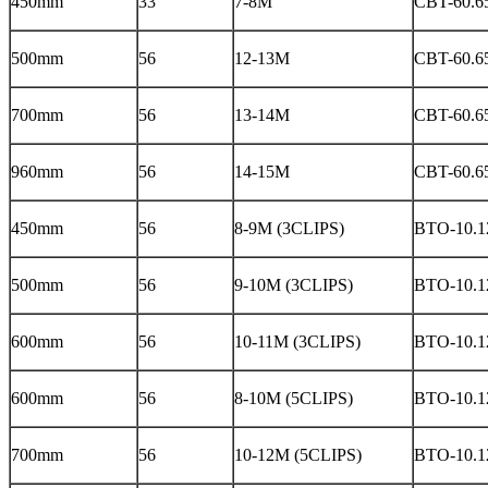
450mm
33
7-8M
CBT-60.6
500mm
56
12-13M
CBT-60.6
700mm
56
13-14M
CBT-60.6
960mm
56
14-15M
CBT-60.6
450mm
56
8-9M (3CLIPS)
BTO-10.12
500mm
56
9-10M (3CLIPS)
BTO-10.12
600mm
56
10-11M (3CLIPS)
BTO-10.12
600mm
56
8-10M (5CLIPS)
BTO-10.12
700mm
56
10-12M (5CLIPS)
BTO-10.12